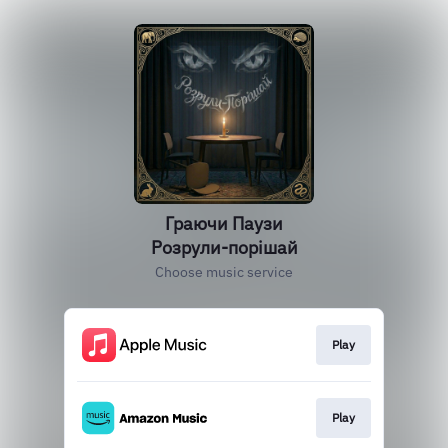
Граючи Паузи
Розрули-порішай
Choose music service
Play
Play