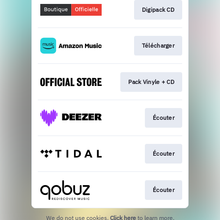
Digipack CD
Télécharger
Pack Vinyle + CD
Écouter
Écouter
Écouter
We do not use cookies.
Click here
to learn more.