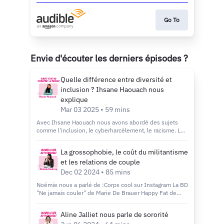
Go To
Envie d'écouter les derniers épisodes ?
Quelle différence entre diversité et
inclusion ? Ihsane Haouach nous
explique
Mar 03 2025 • 59 mins
Avec Ihsane Haouach nous avons abordé des sujets
comme l'inclusion, le cyberharcèlement, le racisme. Le
tout avec beaucoup de hauteur et de recul. Ihsane
nous explique comment, selon elle, pratiquer
La grossophobie, le coût du militantisme
l'inclusion, la vraie. Un épisode plein de messages, de
et les relations de couple
concret et surtout plein d'espoir. Les livres d'Ihsane :
C'est pas personnel Open up your organisationOù
Dec 02 2024 • 85 mins
trouver Ihsane sur les réseaux ? Linkedin Instagram
Noémie nous a parlé de :Corps cool sur Instagram La BD
S'abonner à la newsletter Clouer le bec au patriarcat
"Ne jamais couler" de Marie De Brauer Happy Fat de
Hébergé par Acast. Visitez acast.com/privacy pour plus
Sofie Hagen Hébergé par Acast. Visitez
d'informations.
acast.com/privacy pour plus d'informations.
Aline Jalliet nous parle de sororité