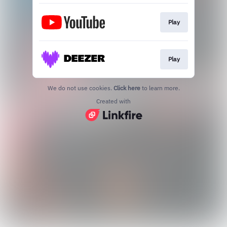
Play
Play
We do not use cookies.
Click here
to learn more.
Created with