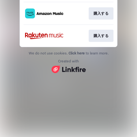
購入する
購入する
We do not use cookies.
Click here
to learn more.
Created with