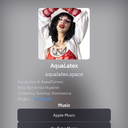
AquaLatex
aqualatex.space
AquaLatex & АкваЛатекс
Квір Артистка України
Співачка, Блогер, Комікесса
Singer,...
See more
Music
Apple Music