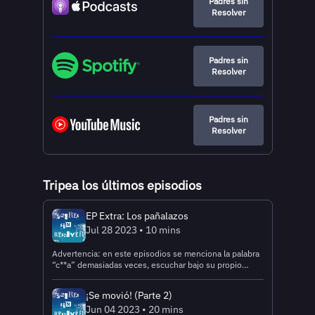
Padres sin
Resolver
Padres sin
Resolver
Padres sin
Resolver
Tripea los últimos episodios
EP Extra: Los pañalazos
Jul 28 2023 • 10 mins
Advertencia: en este episodios se menciona la palabra
“c**a” demasiadas veces, escuchar bajo su propio
riesgo. Al agua paaaaato ;) Créditos: Host: El Papá de
Oliver (Christian) Co- Host: El Papá de Aurora y Leticia
¡Se movió! (Parte 2)
(Juan, Chipo, Nini) Música Original: Erick Mujica Una
Jun 04 2023 • 20 mins
Producción Original de Tripea Gracias especiales a Oli