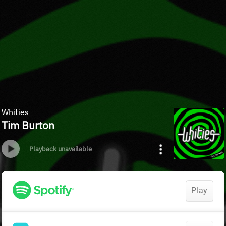
Whities
Tim Burton
Playback unavailable
Play