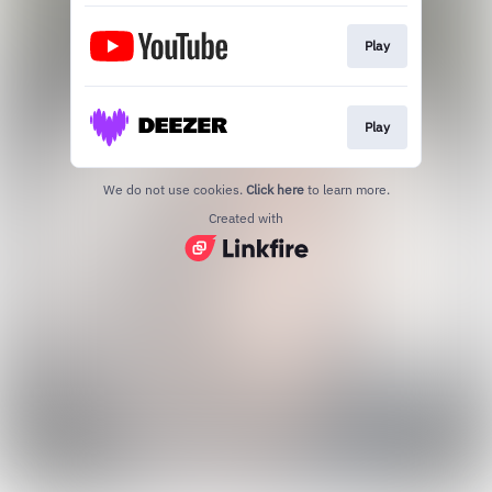
Play
Play
We do not use cookies.
Click here
to learn more.
Created with