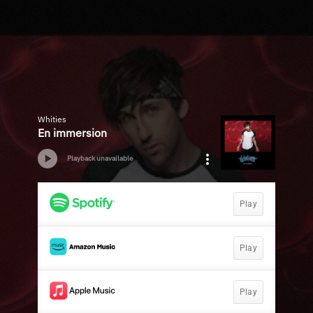
Whities
En immersion
Playback unavailable
Play
Play
Play