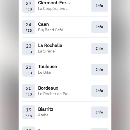
Clermont-Ferrand
27
Info
La Coopérative de Mai
FEB
Caen
24
Info
Big Band Café
FEB
La Rochelle
23
Info
La Sirène
FEB
Toulouse
21
Info
Le Bikini
FEB
Bordeaux
20
Info
Le Rocher de Palmer
FEB
Biarritz
19
Info
Atabal
FEB