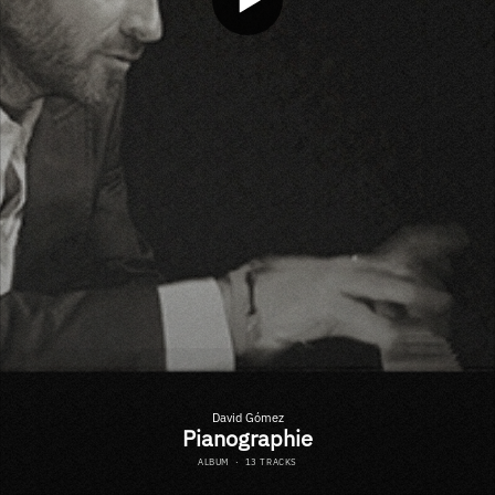
David Gómez
Pianographie
ALBUM
·
13 TRACKS